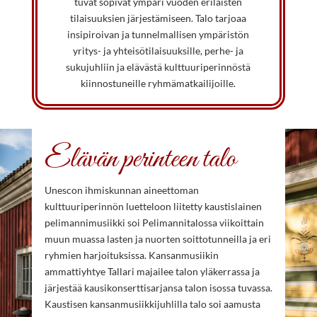
tuvat sopivat ympäri vuoden erilaisten
tilaisuuksien järjestämiseen. Talo tarjoaa
insipiroivan ja tunnelmallisen ympäristön
yritys- ja yhteisötilaisuuksille, perhe- ja
sukujuhliin ja elävästä kulttuuriperinnöstä
kiinnostuneille ryhmämatkailijoille.
Elävän perinteen talo
Unescon ihmiskunnan aineettoman
kulttuuriperinnön luetteloon liitetty kaustislainen
pelimannimusiikki soi Pelimannitalossa viikoittain
muun muassa lasten ja nuorten soittotunneilla ja eri
ryhmien harjoituksissa. Kansanmusiikin
ammattiyhtye Tallari majailee talon yläkerrassa ja
järjestää kausikonserttisarjansa talon isossa tuvassa.
Kaustisen kansanmusiikkijuhlilla talo soi aamusta