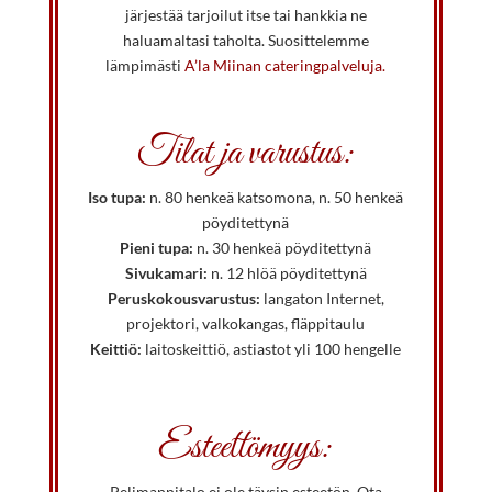
järjestää tarjoilut itse tai hankkia ne
haluamaltasi taholta. Suosittelemme
lämpimästi
A’la Miinan cateringpalveluja.
Tilat ja varustus:
Iso tupa:
n. 80 henkeä katsomona, n. 50 henkeä
pöyditettynä
Pieni tupa:
n. 30 henkeä pöyditettynä
Sivukamari:
n. 12 hlöä pöyditettynä
Peruskokousvarustus:
langaton Internet,
projektori, valkokangas, fläppitaulu
Keittiö:
laitoskeittiö, astiastot yli 100 hengelle
Esteettömyys:
Pelimannitalo ei ole täysin esteetön. Ota