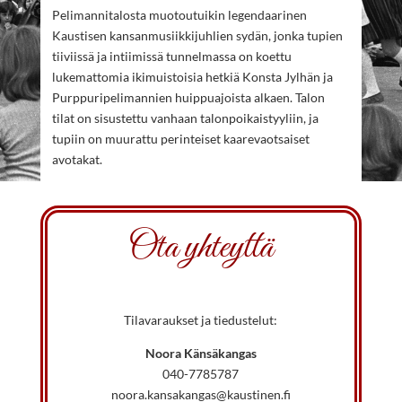
Pelimannitalosta muotoutuikin legendaarinen
Kaustisen kansanmusiikkijuhlien sydän, jonka tupien
tiiviissä ja intiimissä tunnelmassa on koettu
lukemattomia ikimuistoisia hetkiä Konsta Jylhän ja
Purppuripelimannien huippuajoista alkaen. Talon
tilat on sisustettu vanhaan talonpoikaistyyliin, ja
tupiin on muurattu perinteiset kaarevaotsaiset
avotakat.
Ota yhteyttä
Tilavaraukset ja tiedustelut:
Noora Känsäkangas
040-7785787
noora.kansakangas@kaustinen.fi