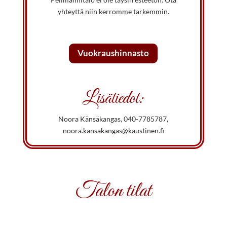
yhteyttä niin kerromme tarkemmin.
Vuokraushinnasto
Lisätiedot:
Noora Känsäkangas,
040-7785787
,
noora.kansakangas@kaustinen.fi
Talon tilat