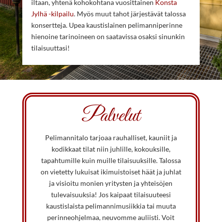
iltaan, yhtenä kohokohtana vuosittainen
Konsta
Jylhä -kilpailu
. Myös muut tahot järjestävät talossa
konsertteja. Upea kaustislainen pelimanniperinne
hienoine tarinoineen on saatavissa osaksi sinunkin
tilaisuuttasi!
Palvelut
Pelimannitalo tarjoaa rauhalliset, kauniit ja
kodikkaat tilat niin juhlille, kokouksille,
tapahtumille kuin muille tilaisuuksille. Talossa
on vietetty lukuisat ikimuistoiset häät ja juhlat
ja visioitu monien yritysten ja yhteisöjen
tulevaisuuksia! Jos kaipaat tilaisuuteesi
kaustislaista pelimannimusiikkia tai muuta
perinneohjelmaa, neuvomme auliisti. Voit