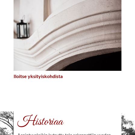
Iloitse yksityiskohdista
Historiaa
Aapintuvaksikin kutsuttu talo rakennettiin vuoden