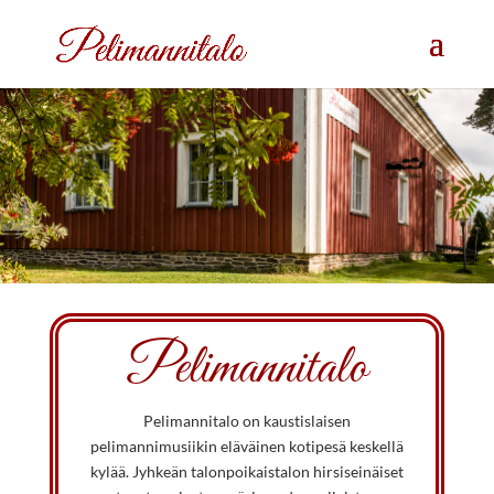
Pelimannitalo
Pelimannitalo on kaustislaisen
pelimannimusiikin eläväinen kotipesä keskellä
kylää. Jyhkeän talonpoikaistalon hirsiseinäiset