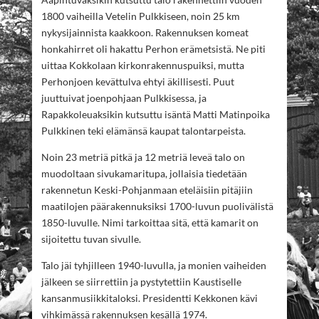
1800 vaiheilla Vetelin Pulkkiseen, noin 25 km
nykysijainnista kaakkoon. Rakennuksen komeat
honkahirret oli hakattu Perhon erämetsistä. Ne piti
uittaa Kokkolaan kirkonrakennuspuiksi, mutta
Perhonjoen kevättulva ehtyi äkillisesti. Puut
juuttuivat joenpohjaan Pulkkisessa, ja
Rapakkoleuaksikin kutsuttu isäntä Matti Matinpoika
Pulkkinen teki elämänsä kaupat talontarpeista.
Noin 23 metriä pitkä ja 12 metriä leveä talo on
muodoltaan sivukamaritupa, jollaisia tiedetään
rakennetun Keski-Pohjanmaan eteläisiin pitäjiin
maatilojen päärakennuksiksi 1700-luvun puolivälistä
1850-luvulle. Nimi tarkoittaa sitä, että kamarit on
sijoitettu tuvan sivulle.
Talo jäi tyhjilleen 1940-luvulla, ja monien vaiheiden
jälkeen se siirrettiin ja pystytettiin Kaustiselle
kansanmusiikkitaloksi. Presidentti Kekkonen kävi
vihkimässä rakennuksen kesällä 1974.